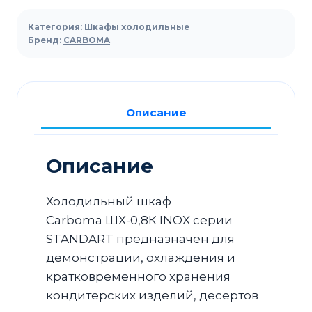
Шкаф
холодильный
Категория:
Шкафы холодильные
Carboma
Бренд:
CARBOMA
ШХ-0,8К
INOX
Описание
Описание
Холодильный шкаф
Carboma ШХ-0,8К INOX серии
STANDART предназначен для
демонстрации, охлаждения и
кратковременного хранения
кондитерских изделий, десертов