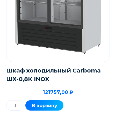
Шкаф холодильный Carboma
ШХ-0,8К INOX
121757,00
₽
Количество
В корзину
товара