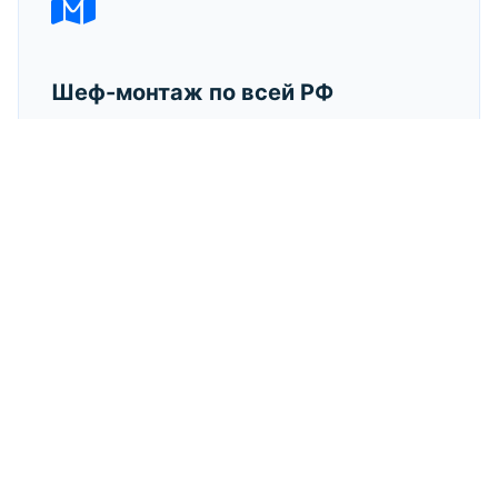
Шеф-монтаж по всей РФ
Выезд инженеров в любой регион. Пусконаладка
«под ключ» за 3 дня
Энергоэффективность
Подбираем оборудование с классом A+ и выше,
снижаем счета за электричество