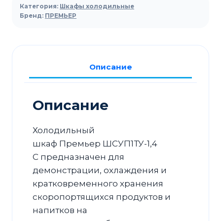
холодильный
Категория:
Шкафы холодильные
Премьер
Бренд:
ПРЕМЬЕР
ШСУП1ТУ-1,4
С
(В,
Описание
-6…
+6)
эл-
Описание
мех.
замок,
Холодильный
с
шкаф Премьер ШСУП1ТУ-1,4
доводчиком
С предназначен для
демонстрации, охлаждения и
кратковременного хранения
скоропортящихся продуктов и
напитков на