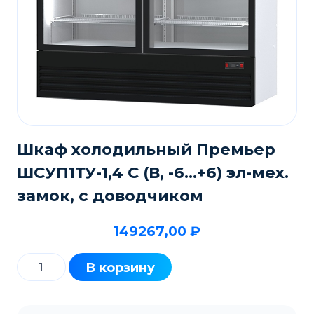
Шкаф холодильный Премьер
ШСУП1ТУ-1,4 С (В, -6…+6) эл-мех.
замок, с доводчиком
149267,00
₽
Количество
В корзину
товара
Шкаф