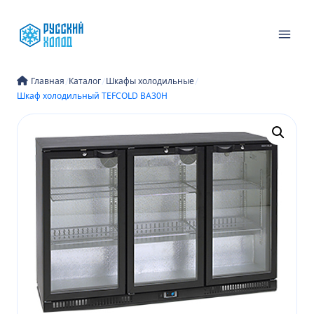
Перейти
к
содержимому
/
/
/
Главная
Каталог
Шкафы холодильные
Шкаф холодильный TEFCOLD BA30H