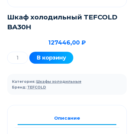
Шкаф холодильный TEFCOLD
BA30H
127446,00
₽
Количество
В корзину
товара
Шкаф
холодильный
Категория:
Шкафы холодильные
TEFCOLD
Бренд:
TEFCOLD
BA30H
Описание