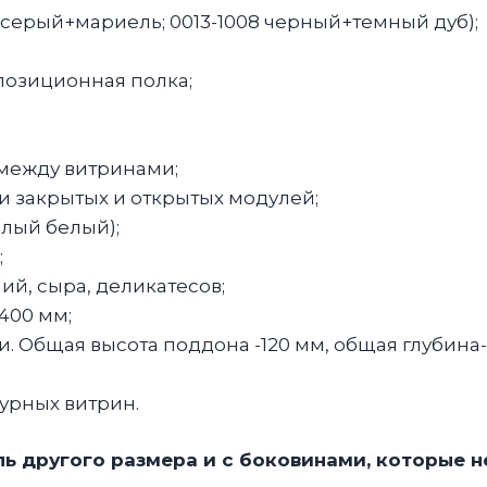
0 серый+мариель; 0013-1008 черный+темный дуб);
озиционная полка;
между витринами;
и закрытых и открытых модулей;
лый белый);
;
й, сыра, деликатесов;
400 мм;
. Общая высота поддона -120 мм, общая глубина-
урных витрин.
ь другого размера и с боковинами, которые не