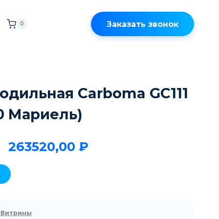
Заказать звонок
0
одильная Carboma GC111
010 Мариель)
263520,00
₽
 Витрины