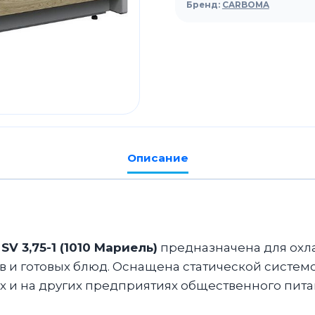
Carboma
Бренд:
CARBOMA
GC111
SV
3,75-
1
(1010
Мариель)
Описание
V 3,75-1 (1010 Мариель)
предназначена для охл
 и готовых блюд. Оснащена статической систем
 и на других предприятиях общественного питан