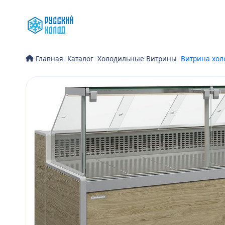
Перейти
к
содержимому
/
Каталог
/
Холодильные Витрины
/
Витрина хол
Главная