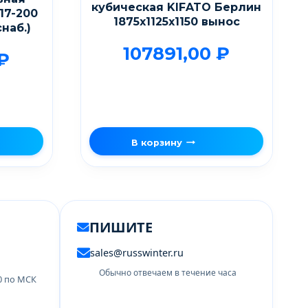
кубическая KIFATO Берлин
17-200
1875х1125х1150 вынос
наб.)
107891,00
₽
₽
В корзину
ПИШИТЕ
sales@russwinter.ru
Обычно отвечаем в течение часа
00 по МСК