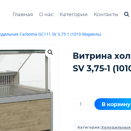
Главная
О нас
Категории
Контакты
одильная Carboma GC111 SV 3,75-1 (1010 Мариель)
Витрина хол
SV 3,75-1 (1
Количество
В корзину
товара
Витрина
холодильная
Категория:
Холодильные