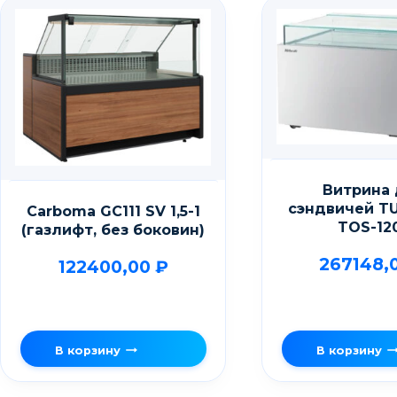
Витрина
сэндвичей T
Carboma GC111 SV 1,5-1
TOS-12
(газлифт, без боковин)
267148,
122400,00
₽
В корзину
В корзину