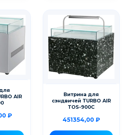
 для
Витрина для
URBO AIR
сэндвичей TURBO AIR
00
TOS-900C
00
₽
451354,00
₽