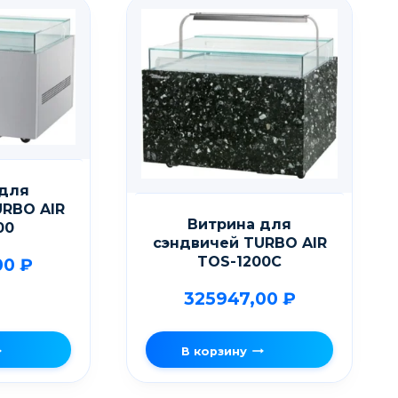
 для
URBO AIR
Витрина для
00
сэндвичей TURBO AIR
TOS-1200C
00
₽
325947,00
₽
В корзину