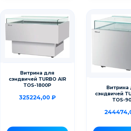
Витрина для
сэндвичей TURBO AIR
TOS-1800P
Витрина
сэндвичей T
325224,00
₽
TOS-9
244474,