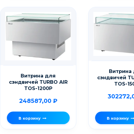
Витрина
Витрина для
сэндвичей T
сэндвичей TURBO AIR
TOS-15
TOS-1200P
302272,
248587,00
₽
В корзину
В корзину