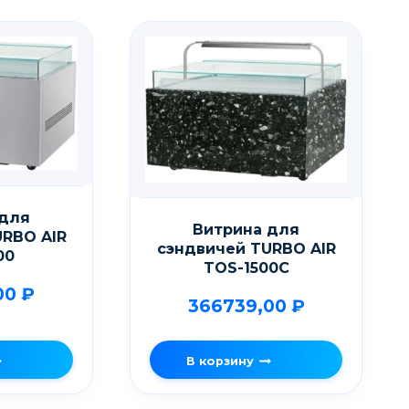
 для
Витрина для
URBO AIR
сэндвичей TURBO AIR
00
TOS-1500C
00
₽
366739,00
₽
В корзину