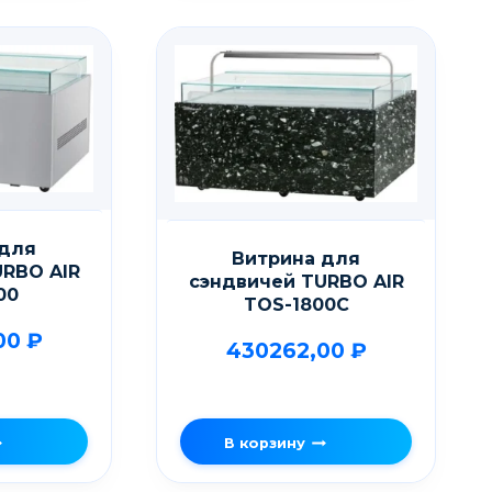
 для
Витрина для
URBO AIR
сэндвичей TURBO AIR
00
TOS-1800C
00
₽
430262,00
₽
В корзину