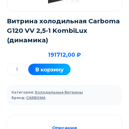
Витрина холодильная Carboma
G120 VV 2,5-1 KombiLux
(динамика)
191712,00
₽
Количество
В корзину
товара
Витрина
холодильная
Категория:
Холодильные Витрины
Carboma
Бренд:
CARBOMA
G120
VV
2,5-
Описание