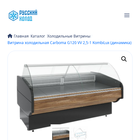
Перейти
к
содержимому
/
/
/
Главная
Каталог
Холодильные Витрины
Витрина холодильная Carboma G120 VV 2,5-1 KombiLux (динамика)