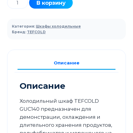
Количество
В корзину
товара
Шкаф
холодильный
Категория:
Шкафы холодильные
TEFCOLD
Бренд:
TEFCOLD
GUC140
Описание
Описание
Холодильный шкаф TEFCOLD
GUC140 предназначен для
демонстрации, охлаждения и
длительного хранения продуктов,
полуфабрикатов и мороженого на