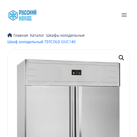
Перейти
к
содержимому
/
/
/
Главная
Каталог
Шкафы холодильные
Шкаф холодильный TEFCOLD GUC140