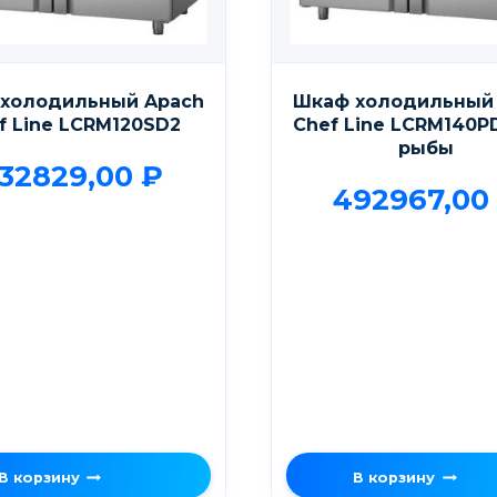
холодильный Apach
Шкаф холодильный
f Line LCRM120SD2
Chef Line LCRM140P
рыбы
32829,00
₽
492967,0
В корзину
В корзину