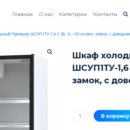
Главная
О нас
Категории
Контакты
ный Премьер ШСУП1ТУ-1,6 С (В, -6…+6) эл-мех. замок, с доводч
Шкаф холод
ШСУП1ТУ-1,6 
замок, с до
Количество
В корзину
товара
Шкаф