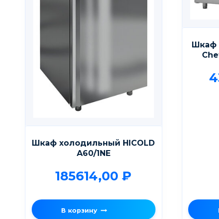
Шкаф 
Che
4
Шкаф холодильный HICOLD
A60/1NE
185614,00
₽
В корзину