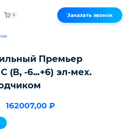
Заказать звонок
0
иком
ильный Премьер
С (В, -6…+6) эл-мех.
водчиком
162007,00
₽