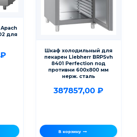
 Apach
D2 для
Шкаф холодильный для
0
₽
пекарен Liebherr BRPSvh
8401 Perfection под
противни 600х800 мм
нерж. сталь
387857,00
₽
В корзину