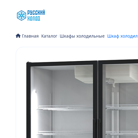
Перейти
к
содержимому
/
Каталог
/
Шкафы холодильные
/
Шкаф холодиль
Главная