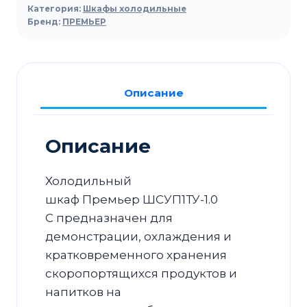
холодильный
Категория:
Шкафы холодильные
Премьер
Бренд:
ПРЕМЬЕР
ШСУП1ТУ-1.0
С
(B,
Описание
-6…
+6)
с
Описание
доводчиком
Холодильный
шкаф Премьер ШСУП1ТУ-1.0
С предназначен для
демонстрации, охлаждения и
кратковременного хранения
скоропортящихся продуктов и
напитков на