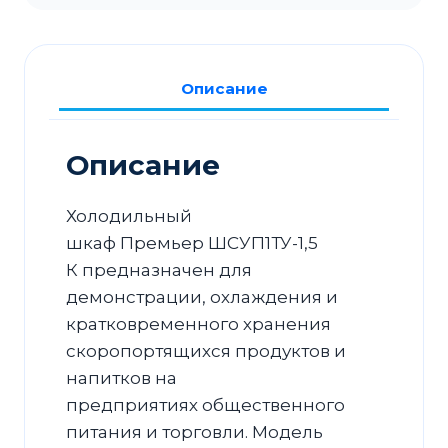
ШCУП1ТУ-1,5
К,
эл-
Описание
мех.
замок
Описание
Холодильный
шкаф Премьер ШCУП1ТУ-1,5
К предназначен для
демонстрации, охлаждения и
кратковременного хранения
скоропортящихся продуктов и
напитков на
предприятиях общественного
питания и торговли. Модель