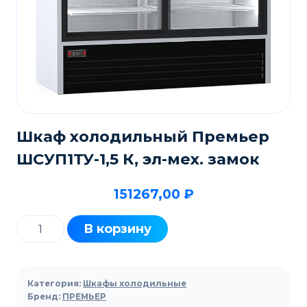
Шкаф холодильный Премьер
ШCУП1ТУ-1,5 К, эл-мех. замок
151267,00
₽
Количество
В корзину
товара
Шкаф
холодильный
Категория:
Шкафы холодильные
Премьер
Бренд:
ПРЕМЬЕР