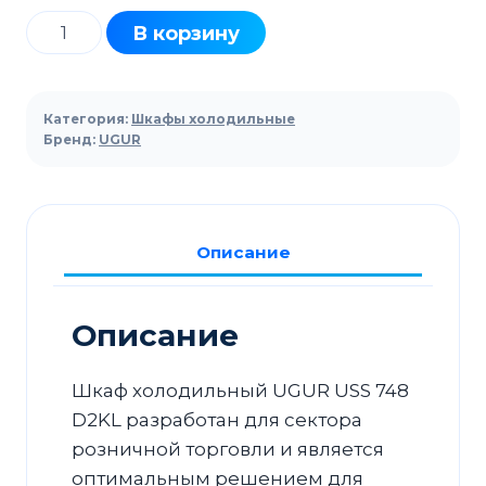
Количество
В корзину
товара
Шкаф
холодильный
Категория:
Шкафы холодильные
для
Бренд:
UGUR
напитков
UGUR
USS
Описание
748
D2KL
Описание
Шкаф холодильный UGUR USS 748
D2KL разработан для сектора
розничной торговли и является
оптимальным решением для