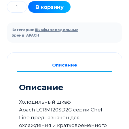
Количество
В корзину
товара
Шкаф
холодильный
Категория:
Шкафы холодильные
Apach
Бренд:
APACH
Chef
Line
LCRM120SD2G
Описание
со
стеклянной
дверью
Описание
Холодильный шкаф
Apach LCRM120SD2G серии Chef
Line предназначен для
охлаждения и кратковременного