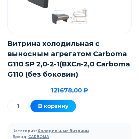
Витрина холодильная с
выносным агрегатом Carboma
G110 SP 2,0-2-1(ВХСл-2,0 Carboma
G110 (без боковин)
121678,00
₽
Количество
В корзину
товара
Витрина
холодильная
Категория:
Холодильные Витрины
с
Бренд:
CARBOMA