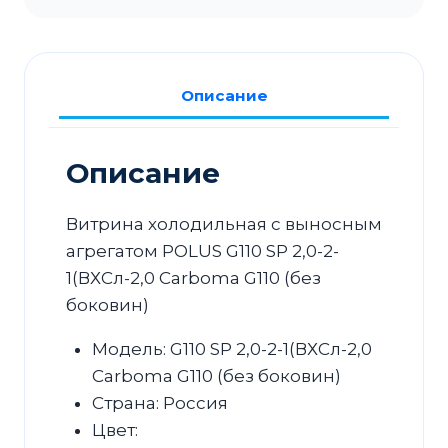
выносным
агрегатом
Carboma
Описание
G110
SP
2,0-
Описание
2-
1(ВХСл-2,0
Витрина холодильная с выносным
Carboma
агрегатом POLUS G110 SP 2,0-2-
G110
1(ВХСл-2,0 Carboma G110 (без
(без
боковин)
боковин)
Модель: G110 SP 2,0-2-1(ВХСл-2,0
Carboma G110 (без боковин)
Страна: Россия
Цвет: