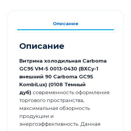
GC95
VM-
5
Описание
0013-
0430
(ВХСу-1
Описание
внешний
90
Витрина холодильная Carboma
Carboma
GC95 VM-5 0013-0430 (ВХСу-1
GC95
внешний 90 Carboma GC95
KombiLux,0108
KombiLux) (0108 Темный
Темный
дуб)
современность оформления
дуб)
торгового пространства,
максимальная обзорность
продукции и
энергоэффективность. Данная