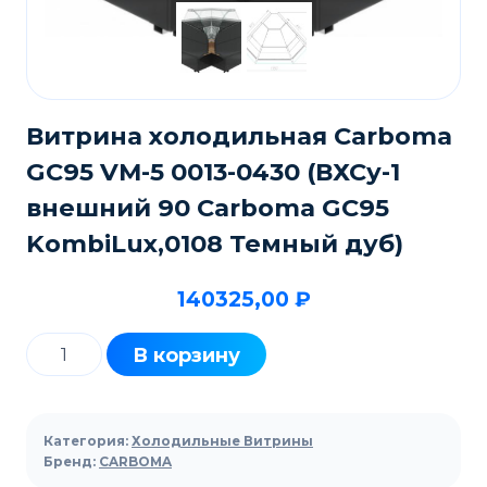
Витрина холодильная Carboma
GC95 VM-5 0013-0430 (ВХСу-1
внешний 90 Carboma GC95
KombiLux,0108 Темный дуб)
140325,00
₽
Количество
В корзину
товара
Витрина
холодильная
Категория:
Холодильные Витрины
Carboma
Бренд:
CARBOMA