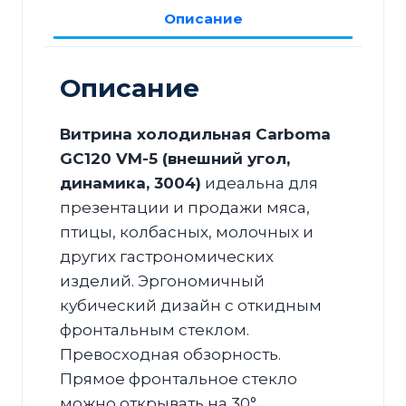
Описание
(внешний
угол,
динамика,
Описание
3004)
Витрина холодильная Carboma
GC120 VM-5 (внешний угол,
динамика, 3004)
идеальна для
презентации и продажи мяса,
птицы, колбасных, молочных и
других гастрономических
изделий. Эргономичный
кубический дизайн с откидным
фронтальным стеклом.
Превосходная обзорность.
Прямое фронтальное стекло
можно открывать на 30°.