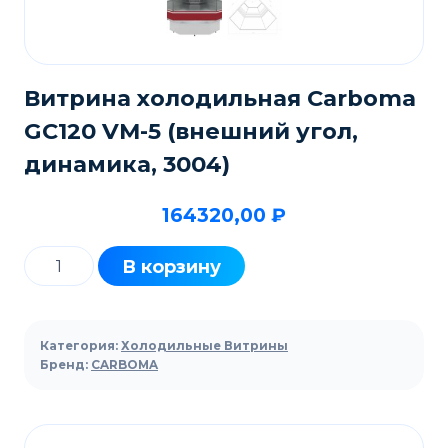
Витрина холодильная Carboma
GC120 VM-5 (внешний угол,
динамика, 3004)
164320,00
₽
Количество
В корзину
товара
Витрина
холодильная
Категория:
Холодильные Витрины
Carboma
Бренд:
CARBOMA
GC120
VM-
5