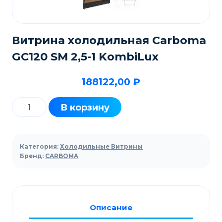
Витрина холодильная Carboma
GC120 SM 2,5-1 KombiLux
188122,00
₽
Количество
В корзину
товара
Витрина
холодильная
Категория:
Холодильные Витрины
Carboma
Бренд:
CARBOMA
GC120
SM
2,5-
Описание
1