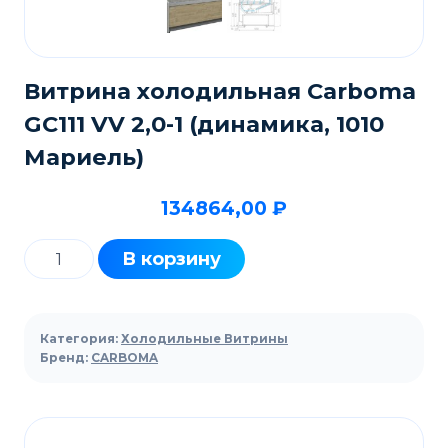
Витрина холодильная Carboma
GC111 VV 2,0-1 (динамика, 1010
Мариель)
134864,00
₽
Количество
В корзину
товара
Витрина
холодильная
Категория:
Холодильные Витрины
Carboma
Бренд:
CARBOMA
GC111
VV
2,0-