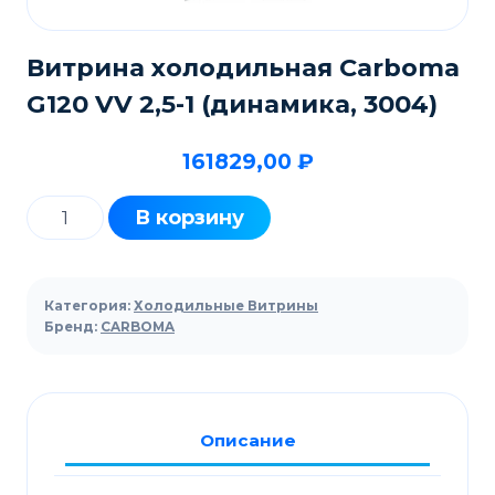
Витрина холодильная Carboma
G120 VV 2,5-1 (динамика, 3004)
161829,00
₽
Количество
В корзину
товара
Витрина
холодильная
Категория:
Холодильные Витрины
Carboma
Бренд:
CARBOMA
G120
VV
2,5-
Описание
1
(динамика,