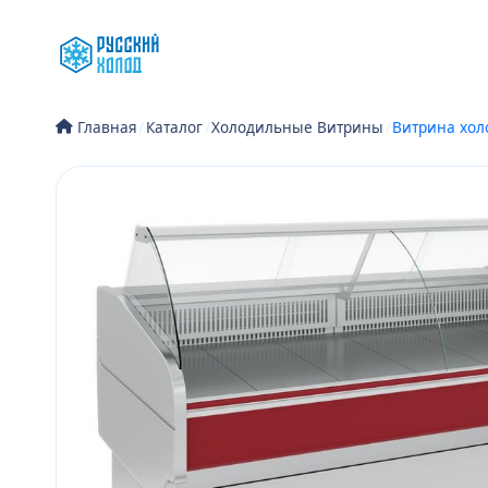
Перейти
к
содержимому
/
Каталог
/
Холодильные Витрины
/
Витрина хол
Главная