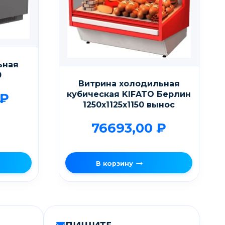
ьная
0
Витрина холодильная
кубическая KIFATO Берлин
₽
1250х1125х1150 вынос
76693,00
₽
В корзину