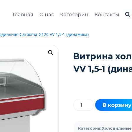
Главная
О нас
Категории
Контакты
одильная Carboma G120 VV 1,5-1 (динамика)
Витрина хол
VV 1,5-1 (ди
Количество
В корзину
товара
Витрина
холодильная
Категория:
Холодильные