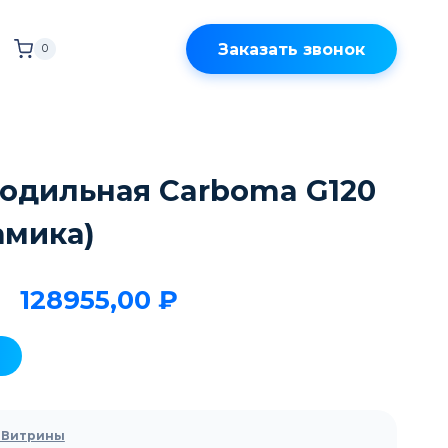
Заказать звонок
0
одильная Carboma G120
намика)
128955,00
₽
 Витрины