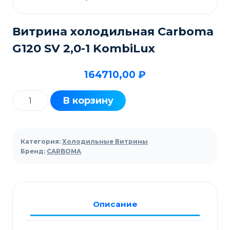
Витрина холодильная Carboma
G120 SV 2,0-1 KombiLux
164710,00
₽
Количество
В корзину
товара
Витрина
холодильная
Категория:
Холодильные Витрины
Carboma
Бренд:
CARBOMA
G120
SV
2,0-
Описание
1
KombiLux