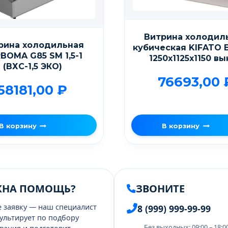
Витрина холодил
рина холодильная
кубическая KIFATO 
BOMA G85 SM 1,5-1
1250х1125х1150 в
(ВХС-1,5 ЭКО)
76693,00
58181,00
₽
В корзину
В корзину
ЖНА ПОМОЩЬ?
ЗВОНИТЕ
е заявку — наш специалист
8 (999) 999-99-99
ультирует по подбору
Без выходных: 09:00 – 18: