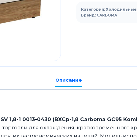
витрина
Категория:
Холодильные
Carboma
Бренд:
CARBOMA
GC95
SV
1,8-
1
0013-
0430
(ВХСр-1,8
Описание
Carboma
GC95
KombiLux)
(0107
Ольха)
 1,8-1 0013-0430 (ВХСр-1,8 Carboma GC95 Komb
 торговли для охлаждения, кратковременного х
и других гастрономических изделий. Модель испо