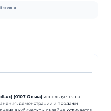
 Витрины
iLux) (0107 Ольха)
используется на
ранения, демонстрации и продажи
лнена в кубическом дизайне, отличается