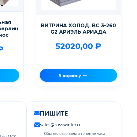
ьная
ВИТРИНА ХОЛОД. BC 3-260
Берлин
G2 АРИЭЛЬ АРИАДА
ынос
52020,00
₽
₽
В корзину
ПИШИТЕ
sales@russwinter.ru
Обычно отвечаем в течение часа
00 по МСК