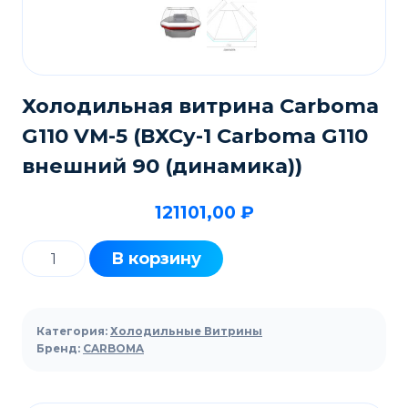
Холодильная витрина Carboma
G110 VM-5 (ВХСу-1 Carboma G110
внешний 90 (динамика))
121101,00
₽
Количество
В корзину
товара
Холодильная
витрина
Категория:
Холодильные Витрины
Carboma
Бренд:
CARBOMA
G110
VM-