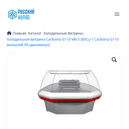
Перейти
к
содержимому
/
/
/
Главная
Каталог
Холодильные Витрины
Холодильная витрина Carboma G110 VM-5 (ВХСу-1 Carboma G110
внешний 90 (динамика))