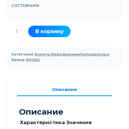
состоянии.
Количество
В корзину
товара
Ларь-
бонета
Категория:
Бонеты Морозильные/холодильные
морозильная
Бренд:
ROSSO
ROSSO
250
HT/CT
Описание
с
корзинами
Описание
Характеристика
Значение