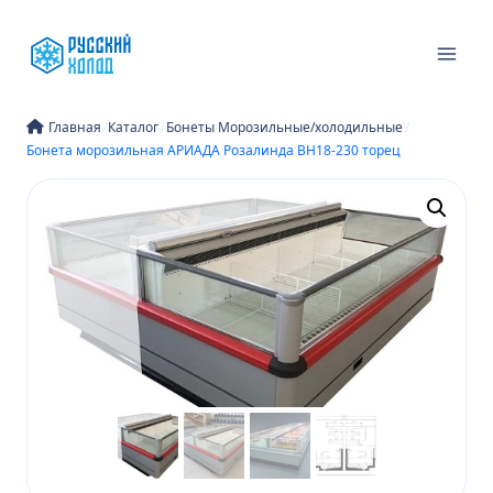
Перейти
к
содержимому
/
/
/
Главная
Каталог
Бонеты Морозильные/холодильные
Бонета морозильная АРИАДА Розалинда ВН18-230 торец