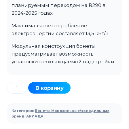
планируемым переходом на R290 в
2024-2025 годах.
Максимальное потребление
электроэнергии составляет 13,5 кВт/ч.
Модульная конструкция бонеты
предусматривает возможность
установки неохлаждаемой надстройки.
Количество
В корзину
товара
Бонета
морозильная
Категория:
Бонеты Морозильные/холодильные
АРИАДА
Бренд:
АРИАДА
Розалинда