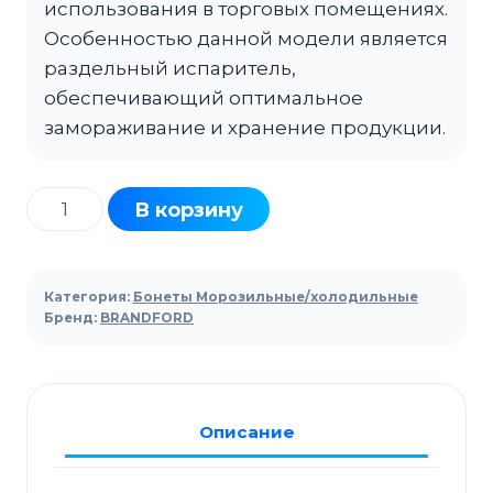
использования в торговых помещениях.
Особенностью данной модели является
раздельный испаритель,
обеспечивающий оптимальное
замораживание и хранение продукции.
Количество
В корзину
товара
Бонета
морозильная
Категория:
Бонеты Морозильные/холодильные
BRANDFORD
Бренд:
BRANDFORD
Jason
SE
торец
Описание
двухобъемный
с