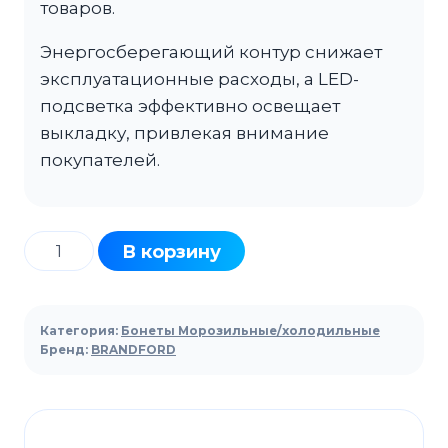
товаров.
Энергосберегающий контур снижает
эксплуатационные расходы, а LED-
подсветка эффективно освещает
выкладку, привлекая внимание
покупателей.
Количество
В корзину
товара
Бонета
холодильная
Категория:
Бонеты Морозильные/холодильные
BRANDFORD
Бренд:
BRANDFORD
AQUARIUS
Open
Top