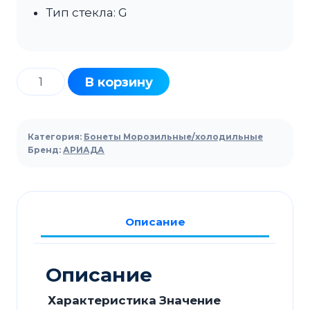
Тип стекла: G
Количество
В корзину
товара
Бонета
морозильная
Категория:
Бонеты Морозильные/холодильные
АРИАДА
Бренд:
АРИАДА
Розалинда
ВН18G-
260
Описание
Описание
Характеристика
Значение