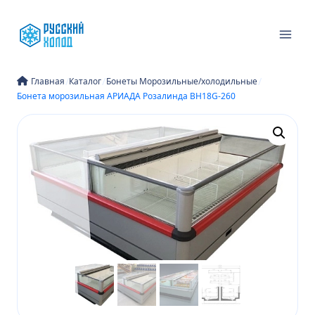
Перейти
к
содержимому
/
/
/
Главная
Каталог
Бонеты Морозильные/холодильные
Бонета морозильная АРИАДА Розалинда ВН18G-260