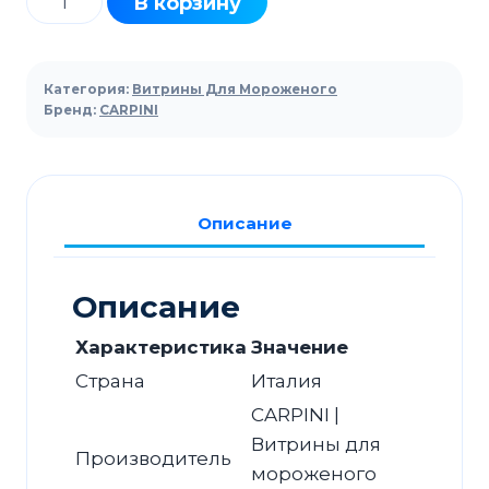
В корзину
товара
Витрина
для
Категория:
Витрины Для Мороженого
мороженого
Бренд:
CARPINI
CARPINI
Rita
RT
Описание
10
Описание
Характеристика
Значение
Страна
Италия
CARPINI |
Витрины для
Производитель
мороженого