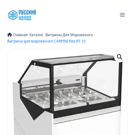
Перейти
к
содержимому
/
/
/
Главная
Каталог
Витрины Для Мороженого
Витрина для мороженого CARPINI Rita RT 10