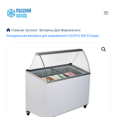
Перейти
к
содержимому
/
/
/
Главная
Каталог
Витрины Для Мороженого
Холодильная витрина для мороженого UGUR D 400 R (ларь)