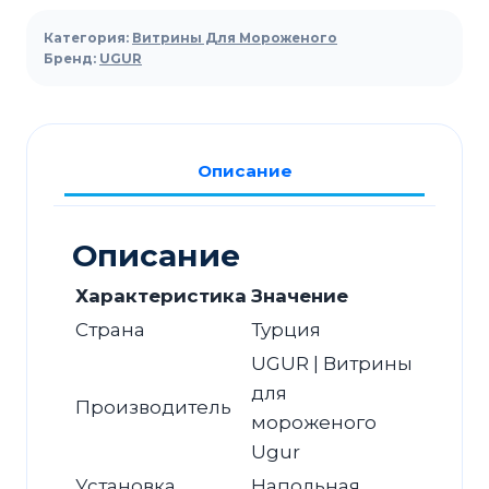
Холодильная
витрина
Категория:
Витрины Для Мороженого
для
Бренд:
UGUR
мороженого
UGUR
D
Описание
400
R
(ларь)
Описание
Характеристика
Значение
Страна
Турция
UGUR | Витрины
для
Производитель
мороженого
Ugur
Установка
Напольная