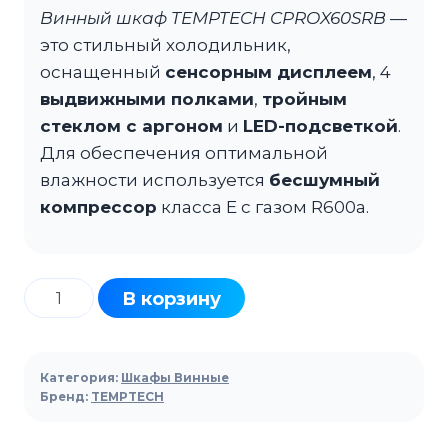
Винный шкаф TEMPTECH CPROX60SRB
—
это стильный холодильник,
оснащенный
сенсорным дисплеем
, 4
выдвижными полками
,
тройным
стеклом с аргоном
и
LED-подсветкой
.
Для обеспечения оптимальной
влажности используется
бесшумный
компрессор
класса E с газом R600a.
Количество
В корзину
товара
Шкаф
винный
Категория:
Шкафы Винные
TEMPTECH
Бренд:
TEMPTECH
CPROX60SRB