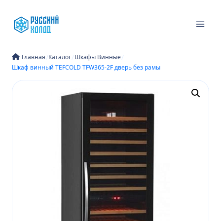
Перейти
к
содержимому
/
/
/
Главная
Каталог
Шкафы Винные
Шкаф винный TEFCOLD TFW365-2F дверь без рамы