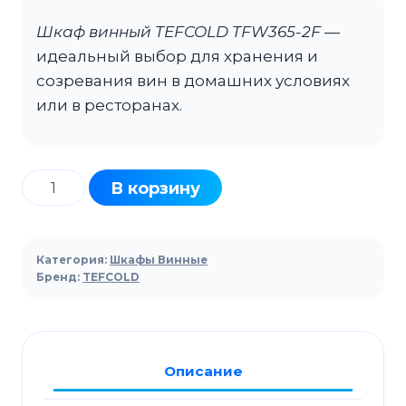
Шкаф винный TEFCOLD TFW365-2F
—
идеальный выбор для хранения и
созревания вин в домашних условиях
или в ресторанах.
Количество
В корзину
товара
Шкаф
винный
Категория:
Шкафы Винные
TEFCOLD
Бренд:
TEFCOLD
TFW365-
2F
дверь
Описание
без
рамы