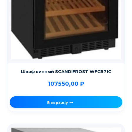
Шкаф винный SCANDIFROST WFG571С
107550,00
₽
В корзину