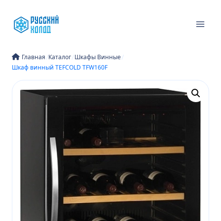
Перейти
к
содержимому
/
/
/
Главная
Каталог
Шкафы Винные
Шкаф винный TEFCOLD TFW160F