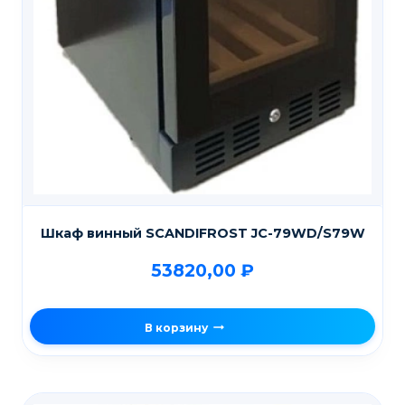
Шкаф винный SCANDIFROST JC-79WD/S79W
53820,00
₽
В корзину