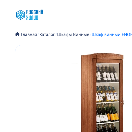
Перейти
к
содержимому
/
Каталог
/
Шкафы Винные
/
Шкаф винный ENOFR
Главная