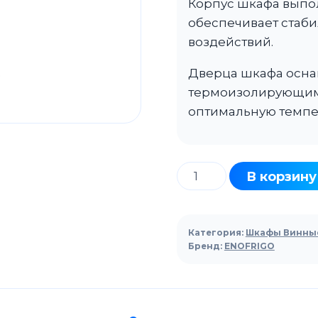
Корпус шкафа выпол
обеспечивает стаби
воздействий.
Дверца шкафа осн
термоизолирующим 
оптимальную темпе
Количество
В корзину
товара
Шкаф
винный
Категория:
Шкафы Винны
ENOFRIGO
Бренд:
ENOFRIGO
CALIFORNIA
SLIM
S