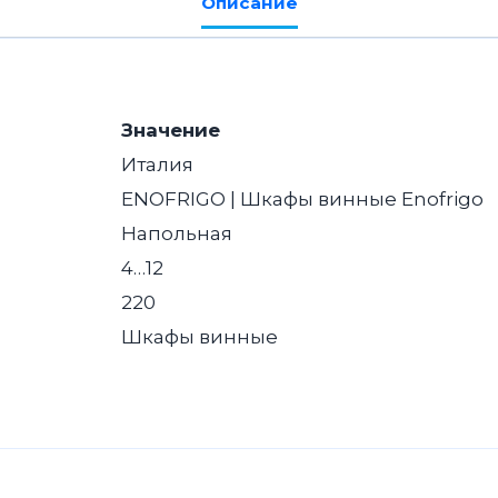
Описание
SILENT
темный
орех
Значение
Италия
ENOFRIGO | Шкафы винные Enofrigo
Напольная
4…12
220
Шкафы винные