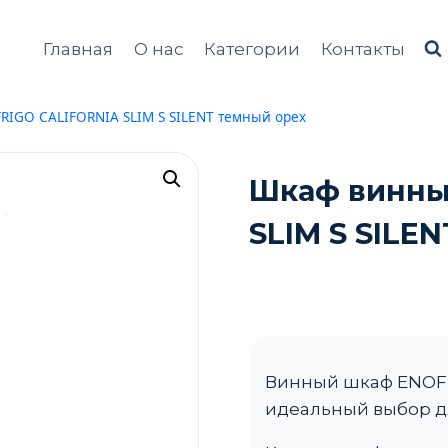
Главная
О нас
Категории
Контакты
IGO CALIFORNIA SLIM S SILENT темный орех
Шкаф винны
SLIM S SILE
Винный шкаф ENOFR
идеальный выбор дл