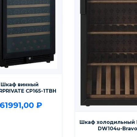
Шкаф винный
RPRIVATE CP165-1TBH
161991,00
₽
Шкаф холодильный 
DW104u-Brav