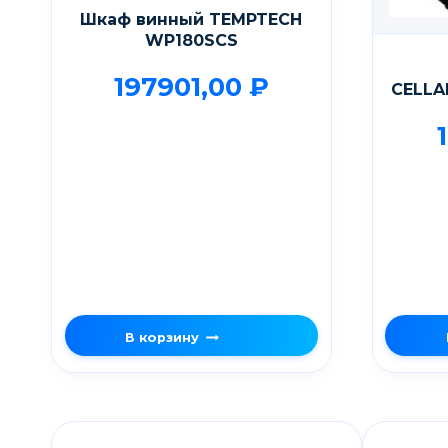
Шкаф винный TEMPTECH
WP180SCS
197901,00
₽
CELLA
В корзину