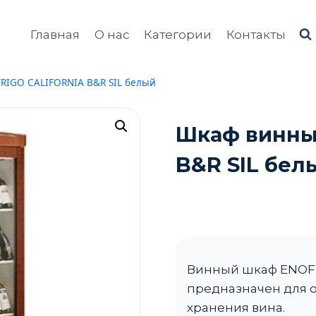
Главная
О нас
Категории
Контакты
IGO CALIFORNIA B&R SIL белый
Шкаф винны
B&R SIL бел
Винный шкаф ENOFR
предназначен для 
хранения вина.