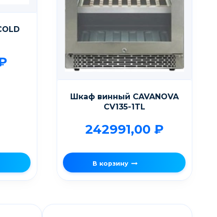
COLD
₽
Шкаф винный CAVANOVA
CV135-1TL
242991,00
₽
В корзину