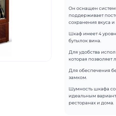
Он оснащен системо
поддерживает пост
сохранения вкуса и 
Шкаф имеет 4 уровня
бутылок вина.
Для удобства испо
которая позволяет 
Для обеспечения б
замком.
Шумность шкафа сост
идеальным варианто
ресторанах и дома.