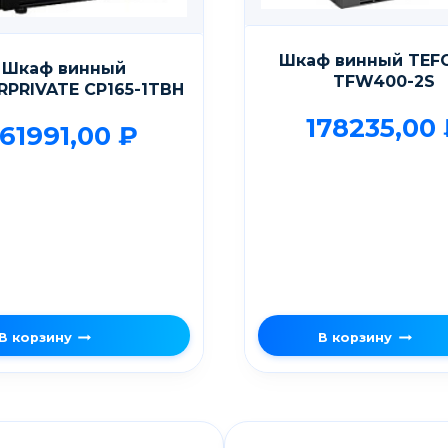
Шкаф винный TEF
Шкаф винный
TFW400-2S
RPRIVATE CP165-1TBH
178235,00
161991,00
₽
В корзину
В корзину