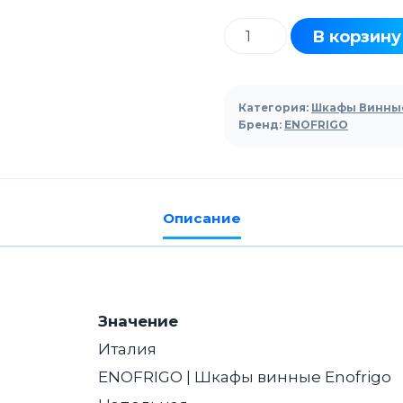
Количество
В корзину
товара
Шкаф
винный
Категория:
Шкафы Винны
ENOFRIGO
Бренд:
ENOFRIGO
CALIFORNIA
B&R
SIL
Описание
белый
Значение
Италия
ENOFRIGO | Шкафы винные Enofrigo