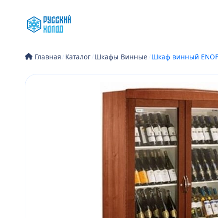
Перейти
к
содержимому
/
Каталог
/
Шкафы Винные
/
Шкаф винный ENOFR
Главная