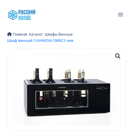
Перейти
к
содержимому
/
/
/
Главная
Каталог
Шкафы Винные
Шкаф винный CAVANOVA OW8CS new