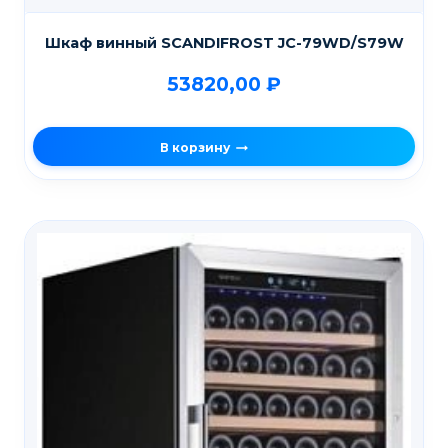
Шкаф винный SCANDIFROST JC-79WD/S79W
53820,00
₽
В корзину