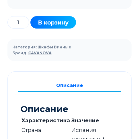
Количество
В корзину
товара
Шкаф
винный
Категория:
Шкафы Винные
CAVANOVA
Бренд:
CAVANOVA
OW8CS
new
Описание
Описание
Характеристика
Значение
Страна
Испания