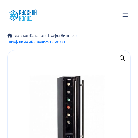
Перейти
к
содержимому
/
/
/
Главная
Каталог
Шкафы Винные
Шкаф винный Cavanova CV07KT