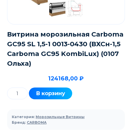
Витрина морозильная Carboma
GC95 SL 1,5-1 0013-0430 (ВХСн-1,5
Carboma GC95 KombiLux) (0107
Ольха)
124168,00
₽
Количество
В корзину
товара
Витрина
морозильная
Категория:
Морозильные Витрины
Carboma
Бренд:
CARBOMA
GC95