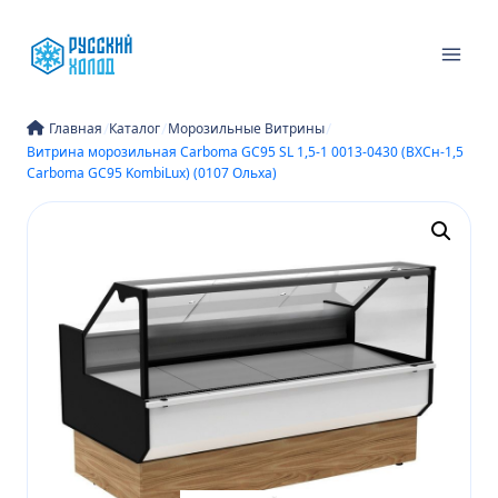
Перейти
к
содержимому
/
/
/
Главная
Каталог
Морозильные Витрины
Витрина морозильная Carboma GC95 SL 1,5-1 0013-0430 (ВХСн-1,5
Carboma GC95 KombiLux) (0107 Ольха)