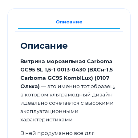
SL
1,5-
Описание
1
0013-
0430
Описание
(ВХСн-1,5
Carboma
Витрина морозильная Carboma
GC95
GC95 SL 1,5-1 0013-0430 (ВХСн-1,5
KombiLux)
Carboma GC95 KombiLux) (0107
(0107
Ольха)
— это именно тот образец,
Ольха)
в котором ультрамодный дизайн
идеально сочетается с высокими
эксплуатационными
характеристиками.
В ней продуманно все для