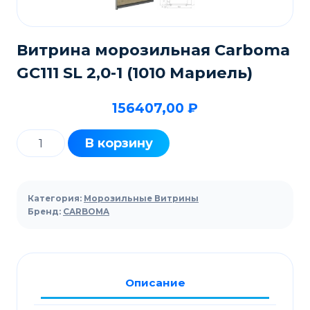
Витрина морозильная Carboma
GC111 SL 2,0-1 (1010 Мариель)
156407,00
₽
Количество
В корзину
товара
Витрина
морозильная
Категория:
Морозильные Витрины
Carboma
Бренд:
CARBOMA
GC111
SL
2,0-
Описание
1
(1010