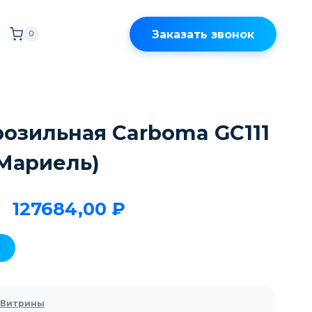
Заказать звонок
0
озильная Carboma GC111
0 Мариель)
127684,00
₽
 Витрины