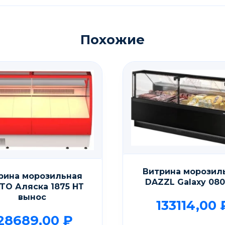
Похожие
Витрина морозил
рина морозильная
DAZZL Galaxy 080
TO Аляска 1875 НТ
вынос
133114,00
28689,00
₽