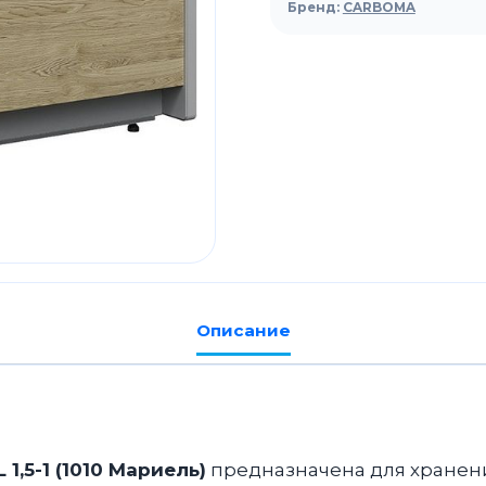
Carboma
Бренд:
CARBOMA
GC111
SL
1,5-
1
(1010
Мариель)
Описание
1,5-1 (1010 Мариель)
предназначена для хранен