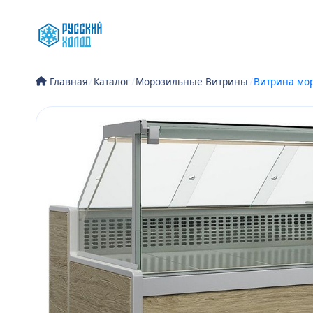
Перейти
к
содержимому
/
Каталог
/
Морозильные Витрины
/
Витрина мор
Главная