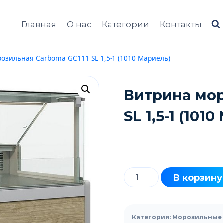
Главная
О нас
Категории
Контакты
озильная Carboma GC111 SL 1,5-1 (1010 Мариель)
Витрина мор
SL 1,5-1 (101
Количество
В корзину
товара
Витрина
морозильная
Категория:
Морозильные