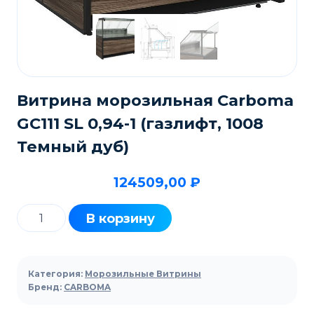
Витрина морозильная Carboma
GC111 SL 0,94-1 (газлифт, 1008
Темный дуб)
124509,00
₽
Количество
В корзину
товара
Витрина
морозильная
Категория:
Морозильные Витрины
Carboma
Бренд:
CARBOMA
GC111