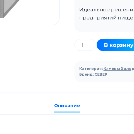
Идеальное решение
предприятий пище
Количество
В корзину
товара
Камера
80мм
Категория:
Камеры Холо
СЕВЕР
Бренд:
СЕВЕР
КХС-58,6
3460Х8860Х2200
Описание