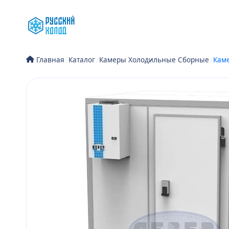
Перейти
к
содержимому
/
Каталог
/
Камеры Холодильные Сборные
/
Каме
Главная