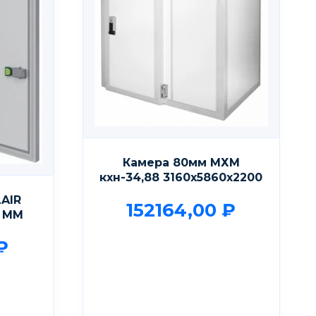
Камера 80мм МХМ
кхн-34,88 3160х5860х2200
AIR
152164,00
₽
a ММ
₽