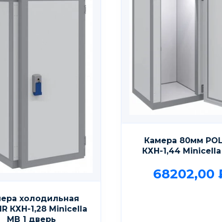
Камера 80мм POL
КХН-1,44 Minicell
68202,00
ера холодильная
R КХН-1,28 Мinicellа
МВ 1 дверь