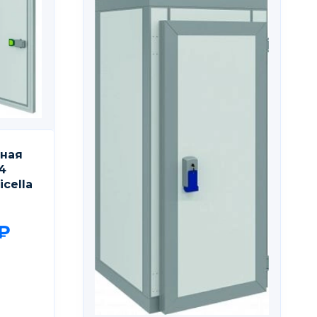
ьная
4
icellа
₽