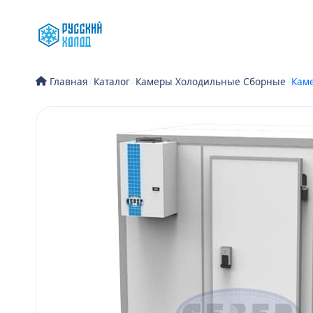
Перейти
к
содержимому
/
Каталог
/
Камеры Холодильные Сборные
/
Каме
Главная