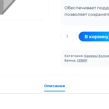
Обеспечивает подде
позволяет сохранять
Количество
В корзину
товара
Камера
80мм
Категория:
Камеры Холо
СЕВЕР
Бренд:
СЕВЕР
КХС-41,9
3760Х5860Х2200
Описание