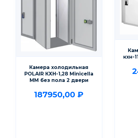
Кам
кхн-1
Камера холодильная
2
POLAIR КХН-1,28 Мinicellа
ММ без пола 2 двери
187950,00
₽