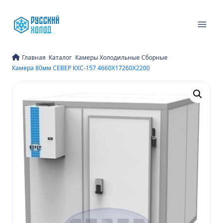
Перейти
к
содержимому
/
/
/
Главная
Каталог
Камеры Холодильные Сборные
Камера 80мм СЕВЕР КХС-157 4660Х17260Х2200