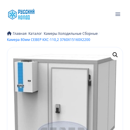
Перейти
к
содержимому
/
/
/
Главная
Каталог
Камеры Холодильные Сборные
Камера 80мм СЕВЕР КХС-110,2 3760Х15160Х2200