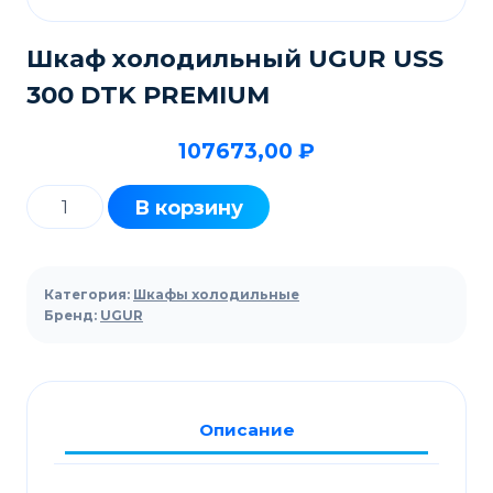
Шкаф холодильный UGUR USS
300 DTK PREMIUM
107673,00
₽
Количество
В корзину
товара
Шкаф
холодильный
Категория:
Шкафы холодильные
UGUR
Бренд:
UGUR
USS
300
DTK
Описание
PREMIUM