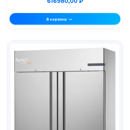
616980,00
₽
В корзину