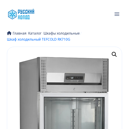
Перейти
к
содержимому
/
/
/
Главная
Каталог
Шкафы холодильные
Шкаф холодильный TEFCOLD RK710G