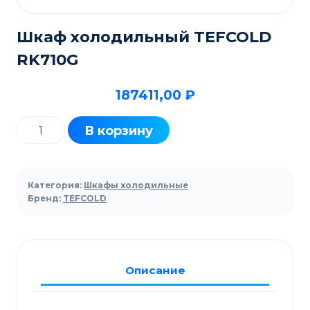
Шкаф холодильный TEFCOLD
RK710G
187411,00
₽
Количество
В корзину
товара
Шкаф
холодильный
Категория:
Шкафы холодильные
TEFCOLD
Бренд:
TEFCOLD
RK710G
Описание