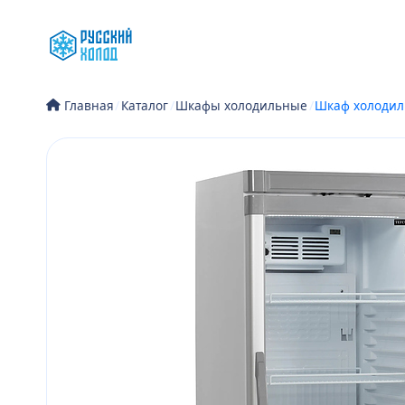
Перейти
к
содержимому
/
Каталог
/
Шкафы холодильные
/
Шкаф холодил
Главная