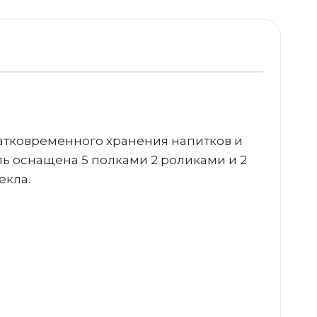
атковременного хранения напитков и
ь оснащена 5 полками 2 роликами и 2
екла.