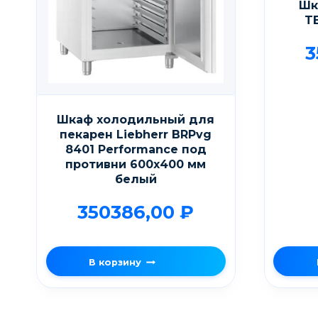
Шк
T
3
Шкаф холодильный для
пекарен Liebherr BRPvg
8401 Performance под
противни 600х400 мм
белый
350386,00
₽
В корзину