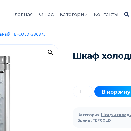
Главная
О нас
Категории
Контакты
ьный TEFCOLD GBC375
Шкаф холод
Количество
В корзину
товара
Шкаф
холодильный
Категория:
Шкафы холод
TEFCOLD
Бренд:
TEFCOLD
GBC375