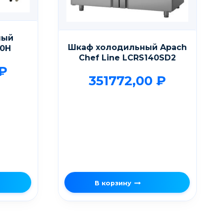
ный
Шкаф холодильный Apach
00H
Chef Line LCRS140SD2
₽
351772,00
₽
В корзину