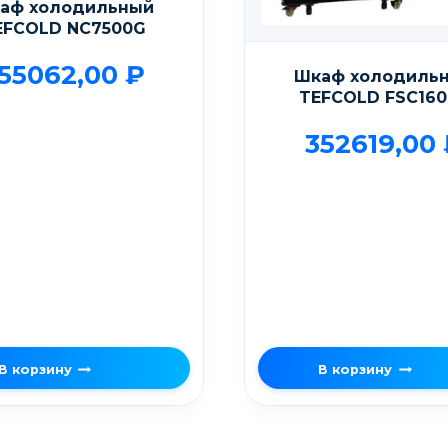
аф холодильный
EFCOLD NС7500G
55062,00
₽
Шкаф холодиль
TEFCOLD FSC16
352619,00
В корзину
В корзину