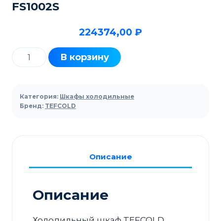
FS1002S
224374,00
₽
Количество
В корзину
товара
Шкаф
холодильный
Категория:
Шкафы холодильные
TEFCOLD
Бренд:
TEFCOLD
FS1002S
Описание
Описание
Холодильный шкаф TEFCOLD